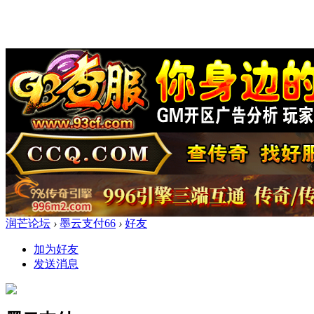
润芒论坛
›
墨云支付66
›
好友
加为好友
发送消息