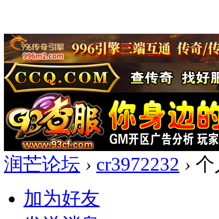
润芒论坛
›
cr3972232
›
个
加为好友