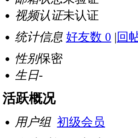
视频认证
未认证
统计信息
好友数 0
|
回帖
性别
保密
生日
-
活跃概况
用户组
初级会员