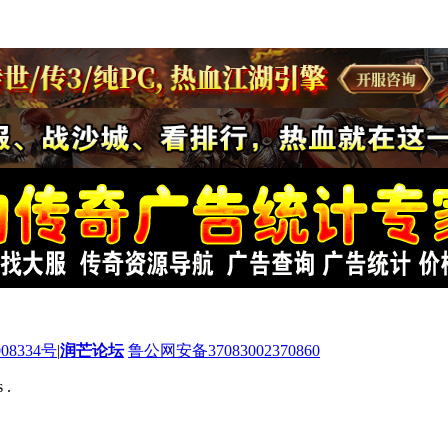
08334号
|
润芒论坛
鲁公网安备37083002370860
 .