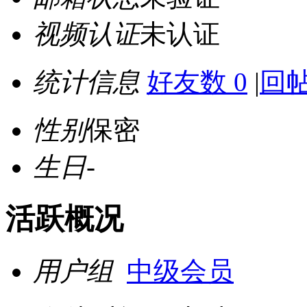
视频认证
未认证
统计信息
好友数 0
|
回帖
性别
保密
生日
-
活跃概况
用户组
中级会员