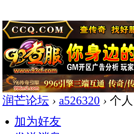
润芒论坛
›
a526320
›
个人
加为好友