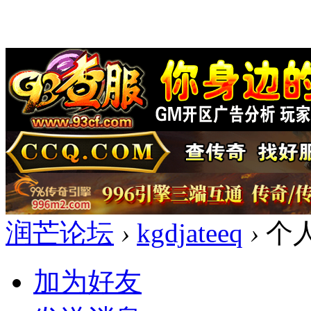
润芒论坛
›
kgdjateeq
›
个
加为好友