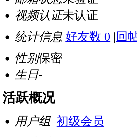
视频认证
未认证
统计信息
好友数 0
|
回帖
性别
保密
生日
-
活跃概况
用户组
初级会员