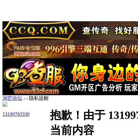
润芒论坛
›
›
隐私提醒
抱歉！由于 1319
13199763339
当前内容