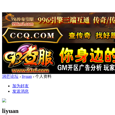
润芒论坛
›
liyuan
›
个人资料
加为好友
发送消息
liyuan