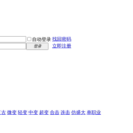
找回密码
自动登录
立即注册
登录
复古
微变
轻变
中变
超变
合击
连击
仿盛大
单职业