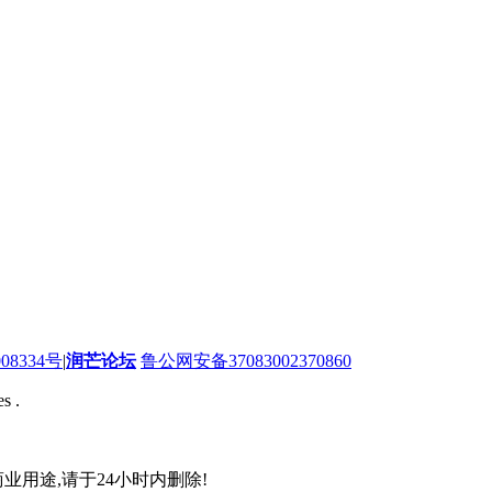
08334号
|
润芒论坛
鲁公网安备37083002370860
s .
业用途,请于24小时内删除!