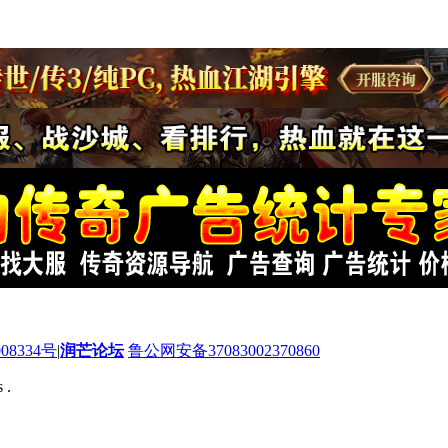
08334号
|
润芒论坛
鲁公网安备37083002370860
 .