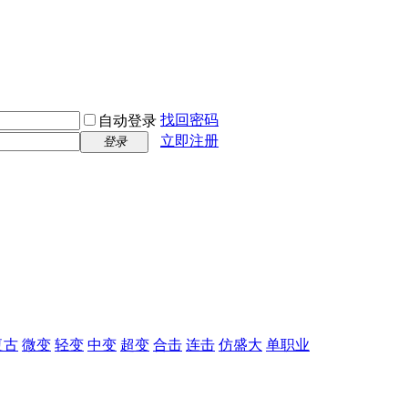
找回密码
自动登录
立即注册
登录
复古
微变
轻变
中变
超变
合击
连击
仿盛大
单职业