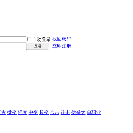
找回密码
自动登录
立即注册
登录
复古
微变
轻变
中变
超变
合击
连击
仿盛大
单职业