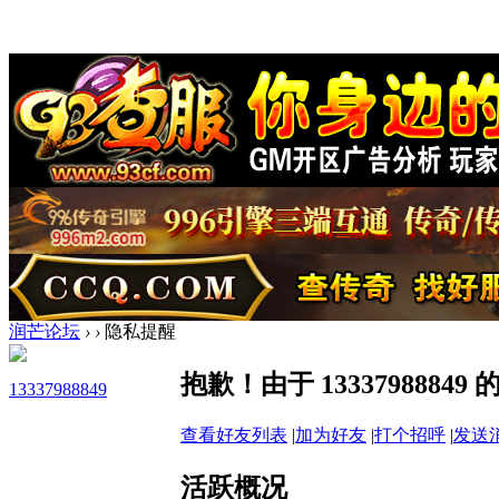
润芒论坛
›
›
隐私提醒
抱歉！由于 133379888
13337988849
查看好友列表
|
加为好友
|
打个招呼
|
发送
活跃概况