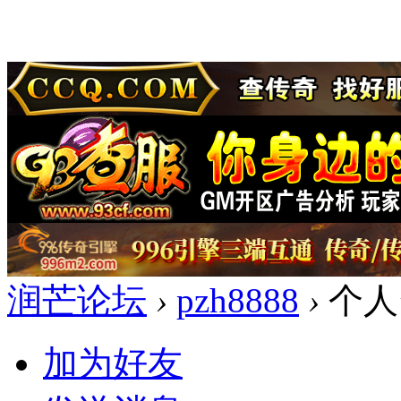
润芒论坛
›
pzh8888
›
个人
加为好友