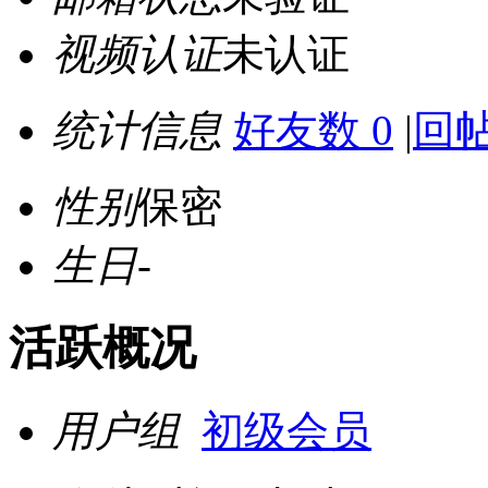
视频认证
未认证
统计信息
好友数 0
|
回帖
性别
保密
生日
-
活跃概况
用户组
初级会员