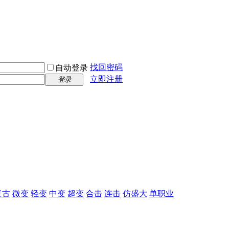
找回密码
自动登录
立即注册
登录
复古
微变
轻变
中变
超变
合击
连击
仿盛大
单职业