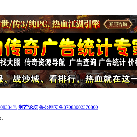
08334号
|
润芒论坛
鲁公网安备37083002370860
 .