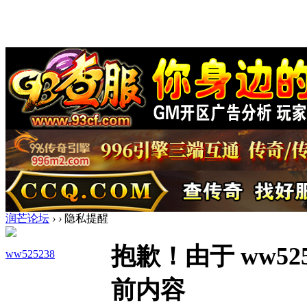
润芒论坛
›
›
隐私提醒
抱歉！由于 ww5
ww525238
前内容