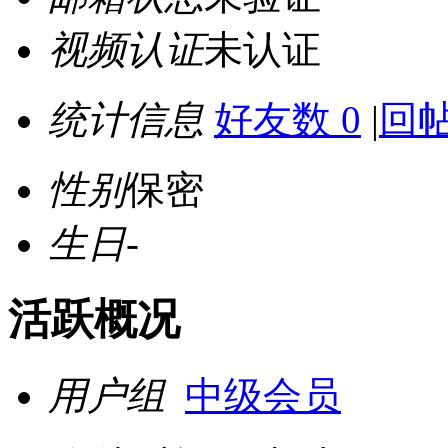
视频认证
未认证
统计信息
好友数 0
|
回帖
性别
保密
生日
-
活跃概况
用户组
中级会员