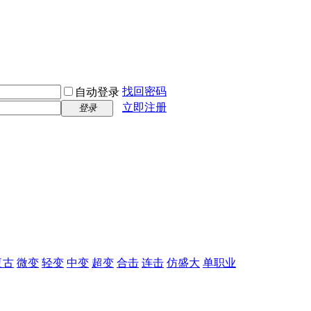
找回密码
自动登录
立即注册
登录
复古
微变
轻变
中变
超变
合击
连击
仿盛大
单职业