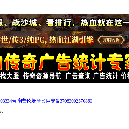
08334号
|
润芒论坛
鲁公网安备37083002370860
 .