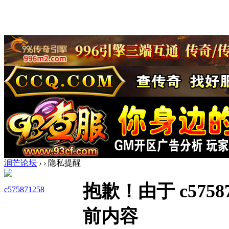
润芒论坛
›
›
隐私提醒
抱歉！由于 c575
c575871258
前内容