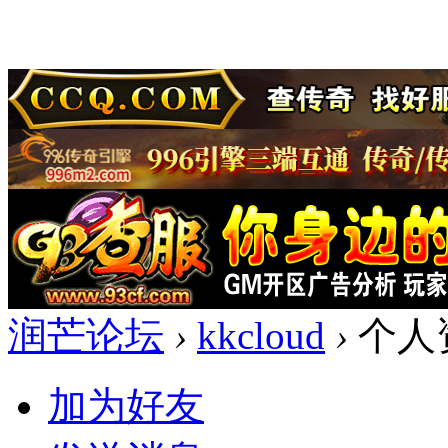
润芒论坛
›
kkcloud
›
个人
加为好友