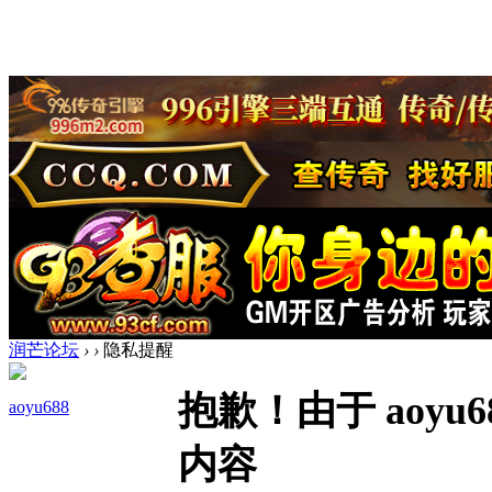
润芒论坛
›
›
隐私提醒
抱歉！由于 aoy
aoyu688
内容