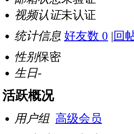
视频认证
未认证
统计信息
好友数 0
|
回帖
性别
保密
生日
-
活跃概况
用户组
高级会员