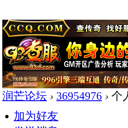
润芒论坛
›
36954976
›
个
加为好友