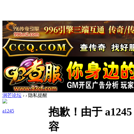
润芒论坛
›
›
隐私提醒
抱歉！由于 a12
a1245
容