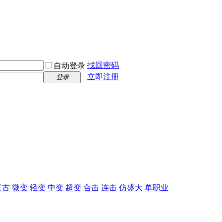
找回密码
自动登录
立即注册
登录
复古
微变
轻变
中变
超变
合击
连击
仿盛大
单职业