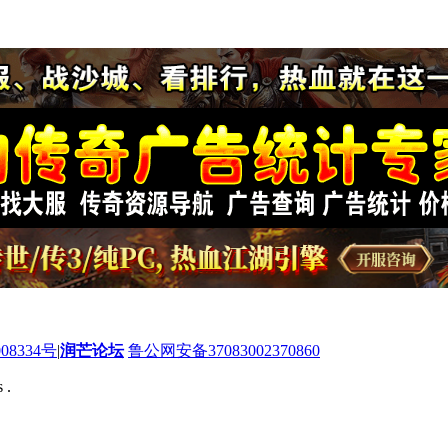
08334号
|
润芒论坛
鲁公网安备37083002370860
 .