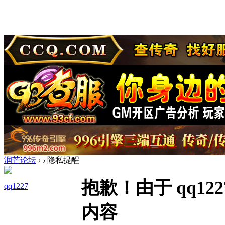
润芒论坛
›
›
隐私提醒
抱歉！由于 qq1
qq1227
内容