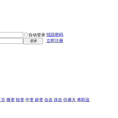
找回密码
自动登录
立即注册
登录
复古
微变
轻变
中变
超变
合击
连击
仿盛大
单职业