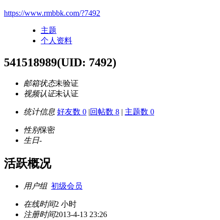
https://www.rmbbk.com/?7492
主题
个人资料
541518989
(UID: 7492)
邮箱状态
未验证
视频认证
未认证
统计信息
好友数 0
|
回帖数 8
|
主题数 0
性别
保密
生日
-
活跃概况
用户组
初级会员
在线时间
2 小时
注册时间
2013-4-13 23:26