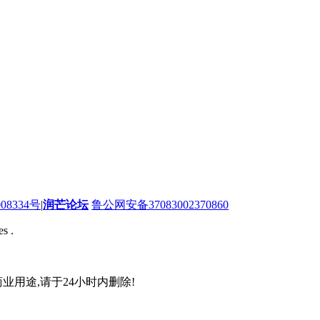
08334号
|
润芒论坛
鲁公网安备37083002370860
s .
业用途,请于24小时内删除!