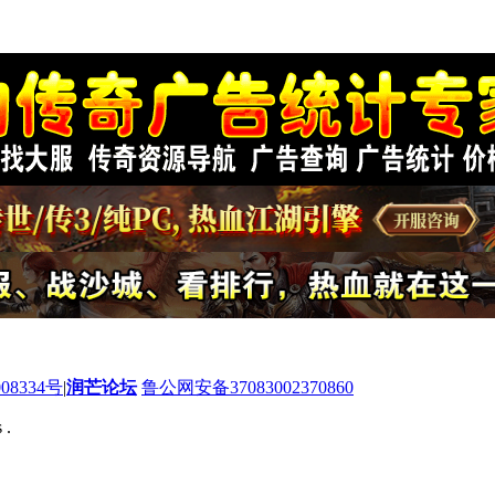
08334号
|
润芒论坛
鲁公网安备37083002370860
 .