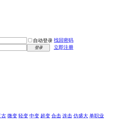
找回密码
自动登录
立即注册
登录
复古
微变
轻变
中变
超变
合击
连击
仿盛大
单职业