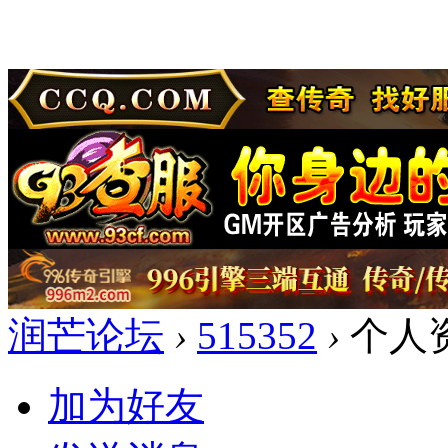
润芒论坛
›
515352
›
个人
加为好友