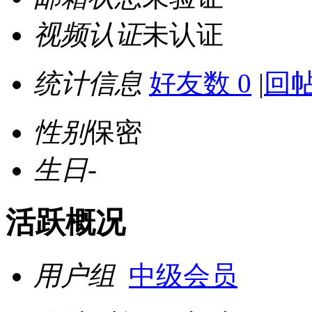
视频认证
未认证
统计信息
好友数 0
|
回帖
性别
保密
生日
-
活跃概况
用户组
中级会员