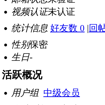
视频认证
未认证
统计信息
好友数 0
|
回帖
性别
保密
生日
-
活跃概况
用户组
中级会员