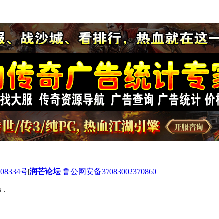
08334号
|
润芒论坛
鲁公网安备37083002370860
 .