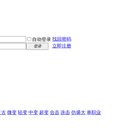
找回密码
自动登录
立即注册
登录
复古
微变
轻变
中变
超变
合击
连击
仿盛大
单职业