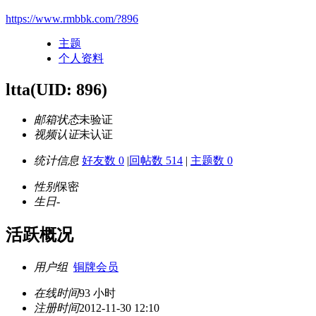
https://www.rmbbk.com/?896
主题
个人资料
ltta
(UID: 896)
邮箱状态
未验证
视频认证
未认证
统计信息
好友数 0
|
回帖数 514
|
主题数 0
性别
保密
生日
-
活跃概况
用户组
铜牌会员
在线时间
93 小时
注册时间
2012-11-30 12:10