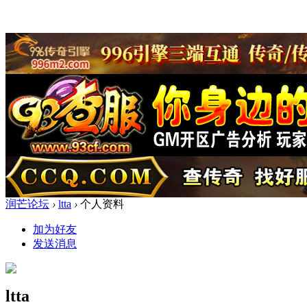
润芒论坛
›
ltta
›
个人资料
加为好友
发送消息
ltta