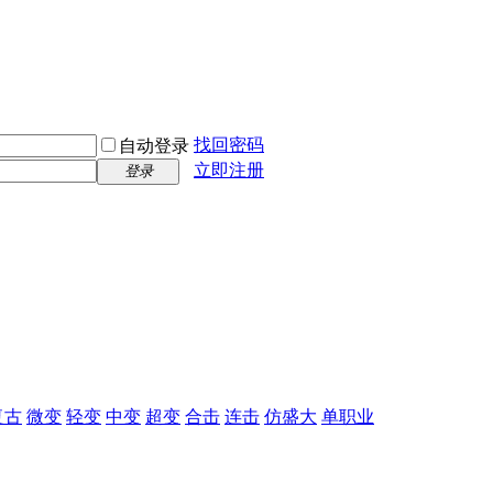
找回密码
自动登录
立即注册
登录
复古
微变
轻变
中变
超变
合击
连击
仿盛大
单职业