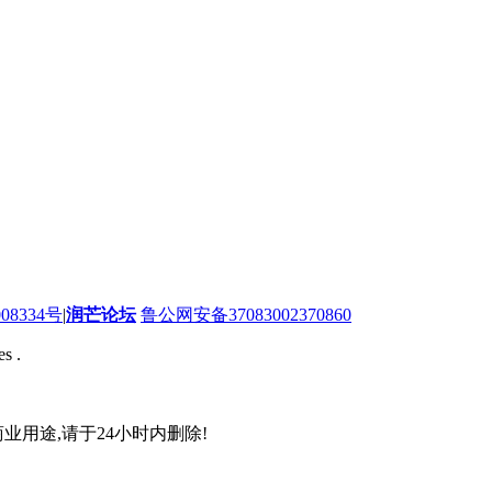
08334号
|
润芒论坛
鲁公网安备37083002370860
s .
业用途,请于24小时内删除!