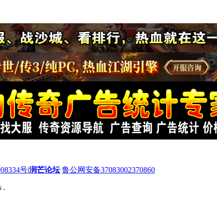
08334号
|
润芒论坛
鲁公网安备37083002370860
 .