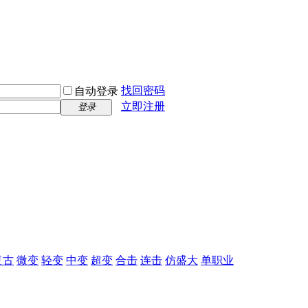
找回密码
自动登录
立即注册
登录
复古
微变
轻变
中变
超变
合击
连击
仿盛大
单职业