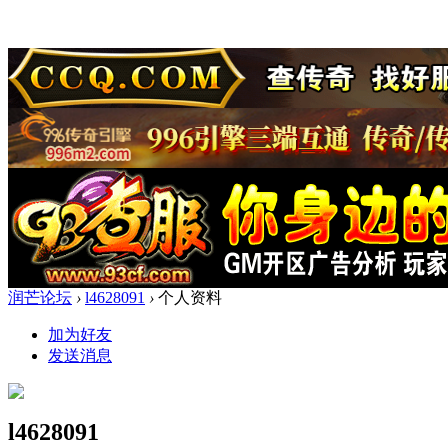
润芒论坛
›
l4628091
›
个人资料
加为好友
发送消息
l4628091