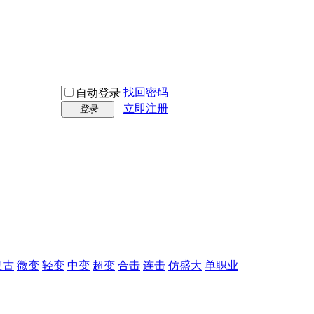
找回密码
自动登录
立即注册
登录
复古
微变
轻变
中变
超变
合击
连击
仿盛大
单职业