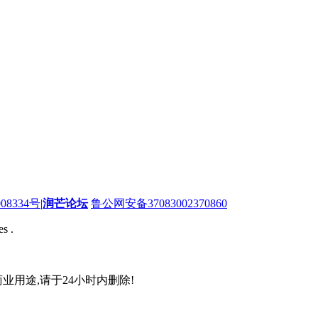
08334号
|
润芒论坛
鲁公网安备37083002370860
s .
业用途,请于24小时内删除!