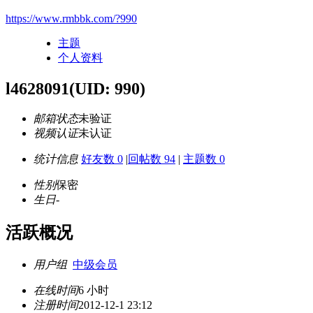
https://www.rmbbk.com/?990
主题
个人资料
l4628091
(UID: 990)
邮箱状态
未验证
视频认证
未认证
统计信息
好友数 0
|
回帖数 94
|
主题数 0
性别
保密
生日
-
活跃概况
用户组
中级会员
在线时间
6 小时
注册时间
2012-12-1 23:12