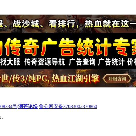
08334号
|
润芒论坛
鲁公网安备37083002370860
 .