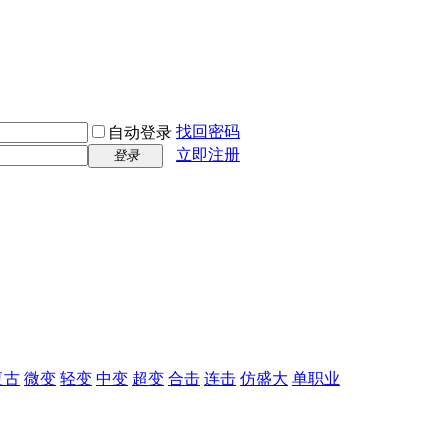
找回密码
自动登录
立即注册
登录
复古
微变
轻变
中变
超变
合击
连击
仿盛大
单职业