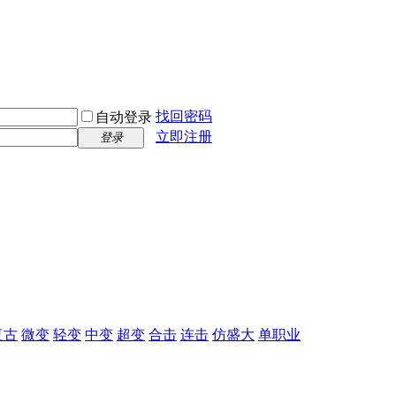
找回密码
自动登录
立即注册
登录
复古
微变
轻变
中变
超变
合击
连击
仿盛大
单职业