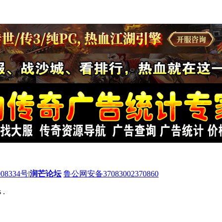
08334号
|
润芒论坛
鲁公网安备37083002370860
 .