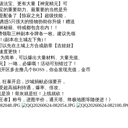
级法宝、更有大量【神宠精元】可
宝的重要助力、最重要的当然是升
是配备了【惊寂之光】超级技能，
接诱惑5只强大的怪物协助你升级！赠送
林秘籍、特戒都包含在内！！
免费领取三种副本令牌各一枚。建议先领
(副本在土城左下角)！
家可以先在土城上方合成勋章【吉娃娃】
速度更快！
杀较为简单，可以爆出大量材料、大量充值、
元】><咯，必爆哦！活动可别错过了！
刚开区多去撸几个BOSS，你会发现充值，金币
了，狂暴开启，沙城捐献必须要开，
受超高福利待遇，爆率、倍攻、
豪就是浪！骨灰就是狂！上线就砍！
至尊王者】称号，进图半价，通天塔、终极地图等随便进！》
j）