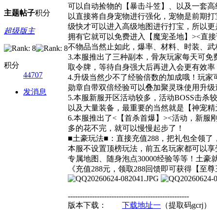
可以自动捡物的【暴击斗笠】、以及一套高
主题
帖子
积分
以直接将自身宠物进行强化，宠物是前期打
级快才可以进入高级地图进行打宝，所以更
超级版主
拥有它就可以免费进入【魔宠圣地】><直
不物品当然止如此，爆率、材料、时装、武
3.本服推出了三种副本，骨灰玩家每天可
积分
取令牌，等待自身强大后再进入会更有效率！
44707
4.升级当然少不了经验倍数的加成哦！玩
勋章自带双倍经验可以叠加聚灵珠使用升级
发消息
5.本服新服开区活动较多，活动BOSS击
以及大量装备，最重要的当然就是【神宠精
6.本服推出了<【首杀首爆】><活动，新服
多的花不完，就可以慢慢起步了！
■土豪玩法■：直接充值288，把礼包全领
本服不设置顶榜玩法，前五名玩家都可以享
专属地图、随身泡点30000经验等等！土
《充值288元，领取288回馈即可获得【
--------------------------------------------------
版本下载：
下载地址一
（提取码gcr