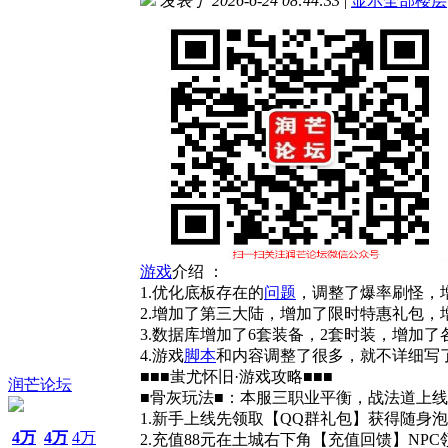
发表于 2026-6-24 08:44:33
|
显示全部楼层
游戏
介绍 ：
1.优化底板存在的
问题
，调整了爆率刷怪，
2.增加了第三大陆，增加了限时特惠礼包，
3.数据库增加了6套装备，2套时装，增加
4.游戏
脚本
和内容调整了很多，就不详细写
■■■蚩尤怀旧·游戏攻略■■■
润芒论坛
■骨灰玩法■：本服三职业平衡，战法道上
1.新手上线先领取【QQ群礼包】获得随身
4万
4万
4万
2.充值88元在土城右下角【充值回馈】NP