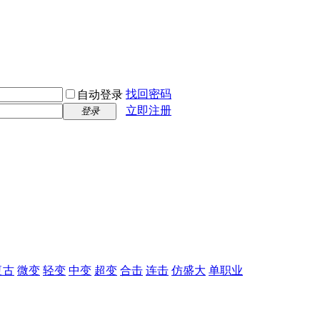
找回密码
自动登录
立即注册
登录
复古
微变
轻变
中变
超变
合击
连击
仿盛大
单职业