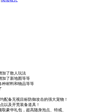
|
阅读模式
增加了散人玩法
增加了新地图等等
了各种材料和物品等等
了
线均配备无视目标防御攻击的强大宠物！
泡点以及开荒装备道具！
C领取豪华礼包，超高随身泡点、特戒、