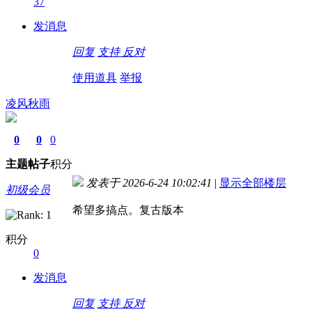
37
发消息
回复
支持
反对
使用道具
举报
凌风秋雨
0
0
0
主题
帖子
积分
发表于 2026-6-24 10:02:41
|
显示全部楼层
初级会员
希望多搞点。复古版本
积分
0
发消息
回复
支持
反对