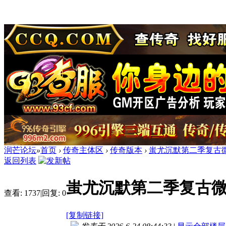
润芒论坛
»
首页
›
传奇主体区
›
传奇版本
›
蚩尤沉默第二季复古微
返回列表
蚩尤沉默第二季复古微
查看:
1737
|
回复:
0
[复制链接]