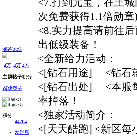
<7.打到元宝，在土城
次免费获得1.1倍勋章
<8.实力提高请前往
出低级装备！
润芒论坛
<全新给力活动：
4万
4万
4万
<[钻石用途] <钻
主题
帖子
积分
<[钻石出处] <本
超级版主
率掉落！
<独家活动简介：
积分
44704
<[天天酷跑] <新区
发消息