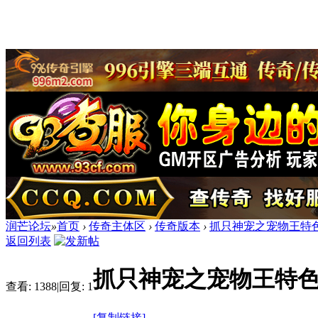
润芒论坛
»
首页
›
传奇主体区
›
传奇版本
›
抓只神宠之宠物王特色
返回列表
抓只神宠之宠物王特色
查看:
1388
|
回复:
1
[复制链接]