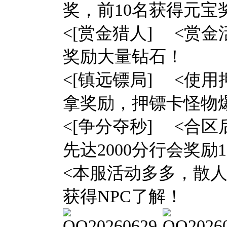
奖，前10名获得元宝
<[赏金猎人] <赏
奖励大量钻石！
<[镇远镖局] <使
拿奖励，押镖卡怪物
<[争分夺秒] <合
先达2000分行会奖励1
<本服活动多多，散
获得NPC了解！