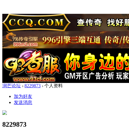
润芒论坛
›
8229873
›
个人资料
加为好友
发送消息
8229873