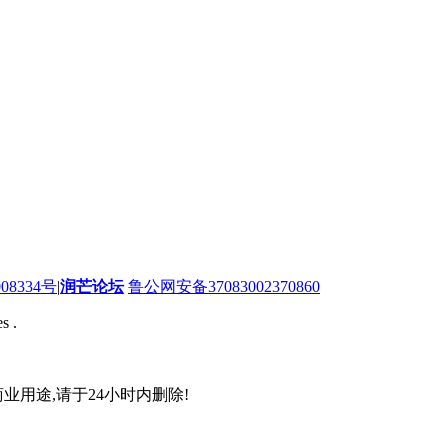
08334号
|
润芒论坛
鲁公网安备37083002370860
s .
业用途,请于24小时内删除!