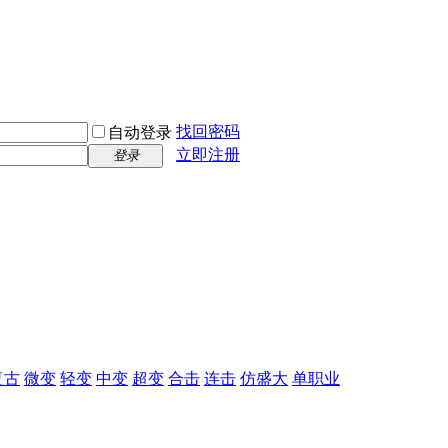
找回密码
自动登录
立即注册
登录
复古
微变
轻变
中变
超变
合击
连击
仿盛大
单职业