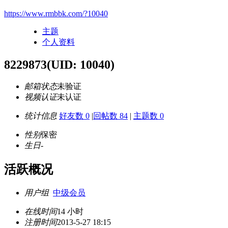
https://www.rmbbk.com/?10040
主题
个人资料
8229873
(UID: 10040)
邮箱状态
未验证
视频认证
未认证
统计信息
好友数 0
|
回帖数 84
|
主题数 0
性别
保密
生日
-
活跃概况
用户组
中级会员
在线时间
14 小时
注册时间
2013-5-27 18:15