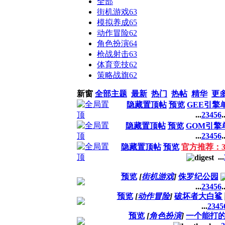
全部
街机游戏
63
模拟养成
65
动作冒险
62
角色扮演
64
枪战射击
63
体育竞技
62
策略战旗
62
新窗
全部主题
最新
热门
热帖
精华
更
隐藏置顶帖
预览
GEE引擎
...
2
3
4
5
6
.
隐藏置顶帖
预览
GOM引擎
...
2
3
4
5
6
.
隐藏置顶帖
预览
官方推荐：
...
预览
[
街机游戏
]
侏罗纪公园
...
2
3
4
5
6
.
预览
[
动作冒险
]
破坏者大白鲨
...
2
3
4
5
预览
[
角色扮演
]
一个能打