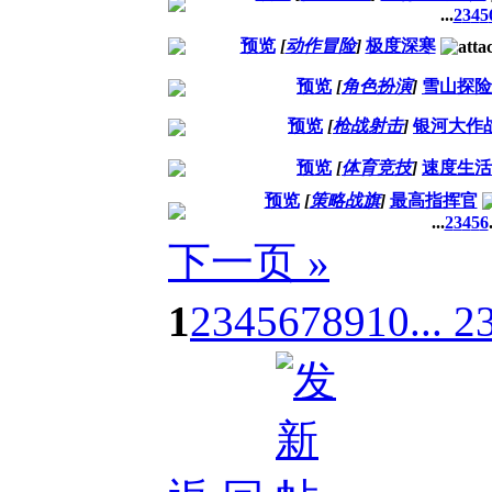
...
2
3
4
5
预览
[
动作冒险
]
极度深寒
预览
[
角色扮演
]
雪山探险
预览
[
枪战射击
]
银河大作
预览
[
体育竞技
]
速度生活
预览
[
策略战旗
]
最高指挥官
...
2
3
4
5
6
下一页 »
1
2
3
4
5
6
7
8
9
10
... 2