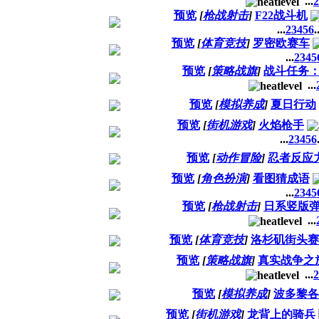
...
2
预览
[
枪战射击
]
F22战斗机
...
2
3
4
5
6
.
预览
[
体育竞技
]
罗密欧赛车
...
2
3
4
5
预览
[
策略战旗
]
战斗任务
...
预览
[
模拟养成
]
夏日行动
预览
[
街机游戏
]
火焰枪手
...
2
3
4
5
6
预览
[
动作冒险
]
忍者反应
预览
[
角色扮演
]
看图猜成语
...
2
3
4
5
预览
[
枪战射击
]
日系竖版
...
预览
[
体育竞技
]
洛杉矶街头赛
预览
[
策略战旗
]
真实战争之
...
2
预览
[
模拟养成
]
波多黎各
预览
[
街机游戏
]
龙背上的骑兵