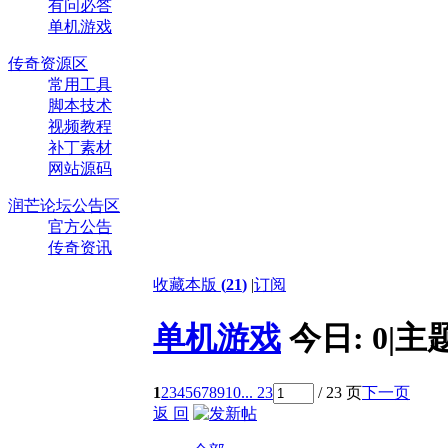
有问必答
单机游戏
传奇资源区
常用工具
脚本技术
视频教程
补丁素材
网站源码
润芒论坛公告区
官方公告
传奇资讯
收藏本版
(
21
)
|
订阅
单机游戏
今日:
0
|
主
1
2
3
4
5
6
7
8
9
10
... 23
/ 23 页
下一页
返 回