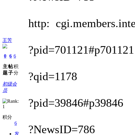
http: cgi.members.interq
王芳
?pid=701121#p701121
0
6
6
主
帖
积
?qid=1178
题
子
分
初级会
员
?pid=39846#p39846
积分
6
?NewsID=786
发