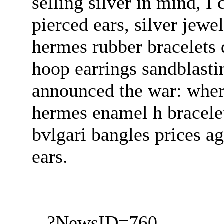
selling silver in mind, I
pierced ears, silver jew
hermes rubber bracelets 
hoop earrings sandblastin
announced the war: where
hermes enamel h bracelet
bvlgari bangles prices ag
ears.
?NewsID=760