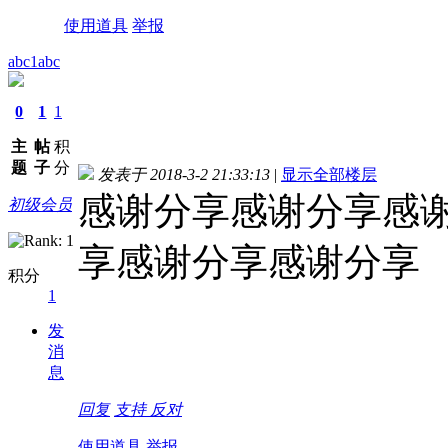
使用道具
举报
abc1abc
0
1
1
主
帖
积
题
子
分
发表于 2018-3-2 21:33:13
|
显示全部楼层
感谢分享感谢分享感
初级会员
享感谢分享感谢分享
积分
1
发
消
息
回复
支持
反对
使用道具
举报