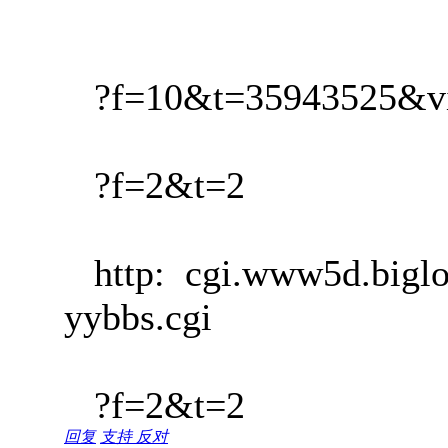
?f=10&t=35943525&vi
?f=2&t=2
http: cgi.www5d.biglob
yybbs.cgi
?f=2&t=2
回复
支持
反对