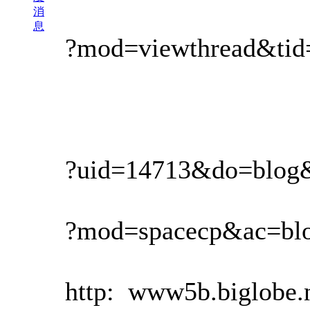
消
息
?mod=viewthread&tid
?uid=14713&do=blog&
?mod=spacecp&ac=blo
http: www5b.biglobe.ne