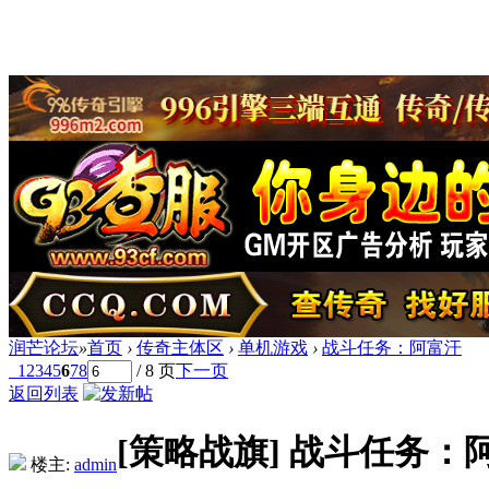
润芒论坛
»
首页
›
传奇主体区
›
单机游戏
›
战斗任务：阿富汗
1
2
3
4
5
6
7
8
/ 8 页
下一页
返回列表
[策略战旗]
战斗任务：
楼主:
admin