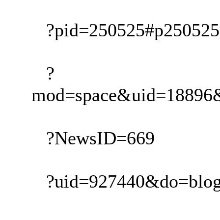
?pid=250525#p250525
?
mod=space&uid=18896&
?NewsID=669
?uid=927440&do=blog