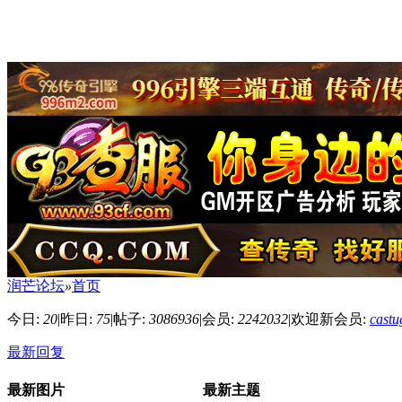
润芒论坛
»
首页
今日:
20
|
昨日:
75
|
帖子:
3086936
|
会员:
2242032
|
欢迎新会员:
cast
最新回复
最新图片
最新主题