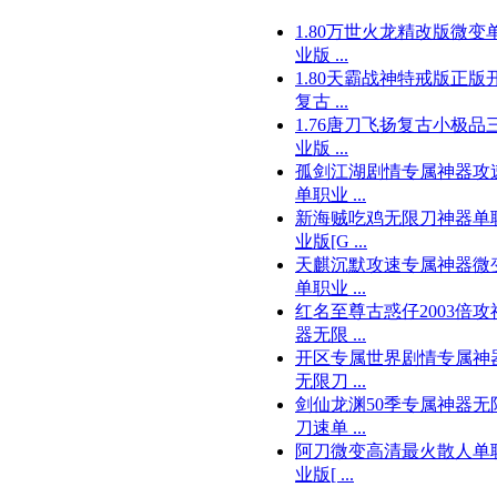
1.80万世火龙精改版微变
业版 ...
1.80天霸战神特戒版正版
复古 ...
1.76唐刀飞扬复古小极品
业版 ...
孤剑江湖剧情专属神器攻
单职业 ...
新海贼吃鸡无限刀神器单
业版[G ...
天麒沉默攻速专属神器微
单职业 ...
红名至尊古惑仔2003倍攻
器无限 ...
开区专属世界剧情专属神
无限刀 ...
剑仙龙渊50季专属神器无
刀速单 ...
阿刀微变高清最火散人单
业版[ ...