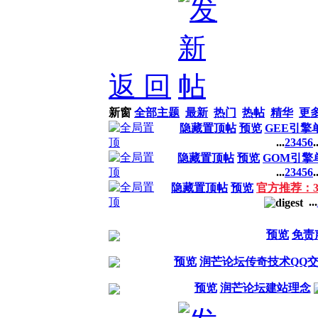
返 回
新窗
全部主题
最新
热门
热帖
精华
更
隐藏置顶帖
预览
GEE引擎
...
2
3
4
5
6
.
隐藏置顶帖
预览
GOM引擎
...
2
3
4
5
6
.
隐藏置顶帖
预览
官方推荐：
...
预览
免责
预览
润芒论坛传奇技术QQ交流群
预览
润芒论坛建站理念