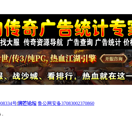
08334号
|
润芒论坛
鲁公网安备37083002370860
 .