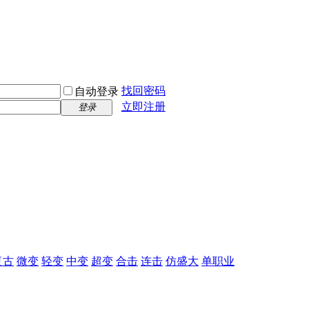
找回密码
自动登录
立即注册
登录
复古
微变
轻变
中变
超变
合击
连击
仿盛大
单职业