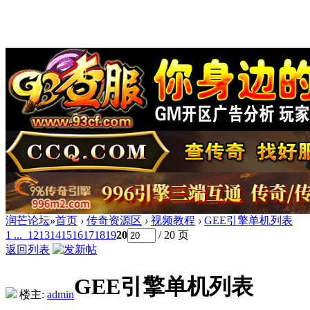
润芒论坛
»
首页
›
传奇资源区
›
视频教程
›
GEE引擎单机列表
1 ...
12
13
14
15
16
17
18
19
20
/ 20 页
返回列表
GEE引擎单机列表
楼主:
admin