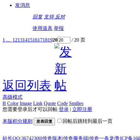
发消息
回复
支持
反对
使用道具
举报
1 ...
12
13
14
15
16
17
18
19
20
/ 20 页
返回列表
高级模式
B
Color
Image
Link
Quote
Code
Smilies
您需要登录后才可以回帖
登录
|
立即注册
本版积分规则
回帖后跳转到最后一页
发表回复
站长QQ:36742300
|
传奇版本
|
传奇服务端
|
传奇一条龙
|
鲁ICP备160