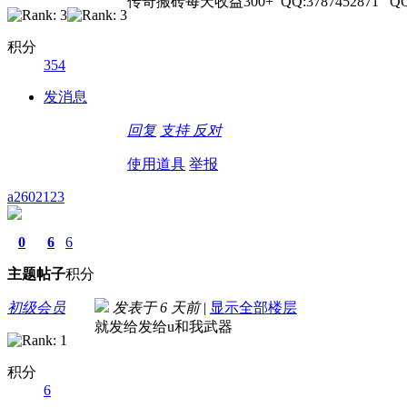
传奇搬砖每天收益300+ QQ:3787452871 QQ
积分
354
发消息
回复
支持
反对
使用道具
举报
a2602123
0
6
6
主题
帖子
积分
初级会员
发表于
6 天前
|
显示全部楼层
就发给发给u和我武器
积分
6