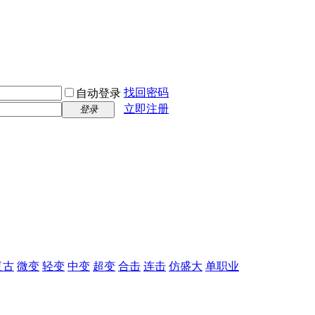
找回密码
自动登录
立即注册
登录
复古
微变
轻变
中变
超变
合击
连击
仿盛大
单职业