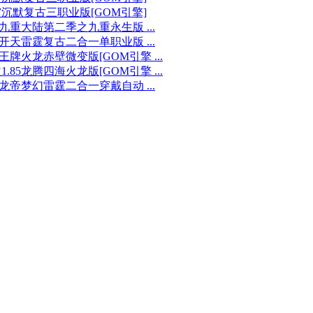
沉默复古三职业版[GOM引擎]
85九重大陆第二季之九重永生版 ...
85开天雷霆复古二合一单职业版 ...
85王牌火龙赤壁微变版[GOM引擎 ...
1.85龙腾四海火龙版[GOM引擎 ...
85龙帝梦幻雷霆二合一穿戴自动 ...