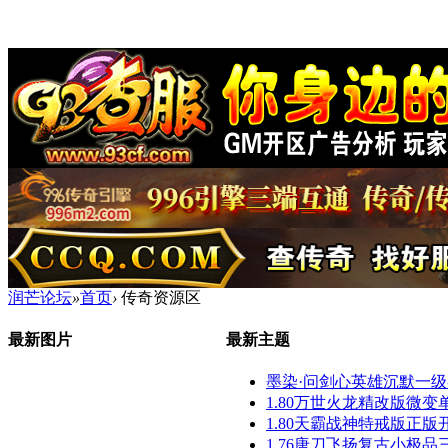
润芒论坛
»
首页
›
传奇资源区
最新图片
最新主题
墨染·问剑心英雄沉默一级鉴定
1.80万世火龙精改版微变单职
1.80天霸战神特戒版正版开区
1.76唐刀飞扬复古小极品三职