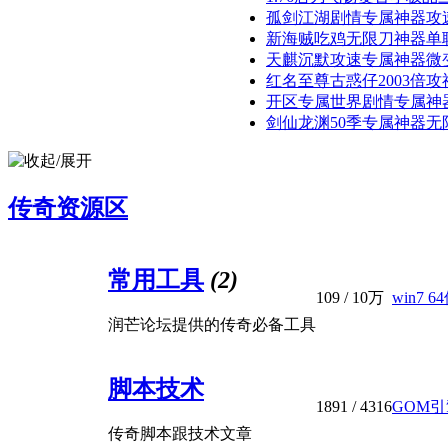
孤剑江湖剧情专属神器攻速单
新海贼吃鸡无限刀神器单职业版
天麒沉默攻速专属神器微变单
红名至尊古惑仔2003倍攻神
开区专属世界剧情专属神器无
剑仙龙渊50季专属神器无限刀
传奇资源区
常用工具
(2)
109
/
10万
win7 
润芒论坛提供的传奇必备工具
脚本技术
1891
/ 4316
GOM引
传奇脚本跟技术文章