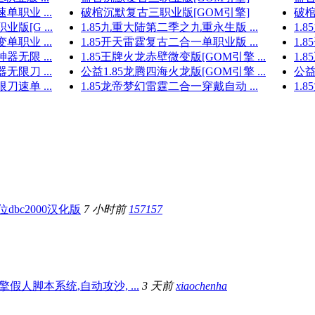
职业 ...
破棺沉默复古三职业版[GOM引擎]
破棺
[G ...
1.85九重大陆第二季之九重永生版 ...
1.
职业 ...
1.85开天雷霆复古二合一单职业版 ...
1.
器无限 ...
1.85王牌火龙赤壁微变版[GOM引擎 ...
1.
限刀 ...
公益1.85龙腾四海火龙版[GOM引擎 ...
公益
速单 ...
1.85龙帝梦幻雷霆二合一穿戴自动 ...
1.
64位dbc2000汉化版
7 小时前
157157
擎假人脚本系统,自动攻沙, ...
3 天前
xiaochenha