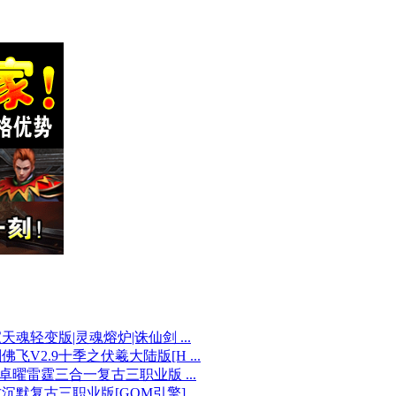
天魂轻变版|灵魂熔炉|诛仙剑 ...
佛飞V2.9十季之伏羲大陆版[H ...
85卓曜雷霆三合一复古三职业版 ...
沉默复古三职业版[GOM引擎]