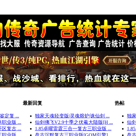
最新回复
热帖
复 ...
独家天魂轻变版|灵魂熔炉|诛仙剑 ...
独家
业版 ...
仙剑佛飞V2.9十季之伏羲大陆版[H ...
仙剑
复古 ...
1.85卓曜雷霆三合一复古三职业版 ...
1.
业版 ...
盘古沉默复古三职业版[GOM引擎]
盘古