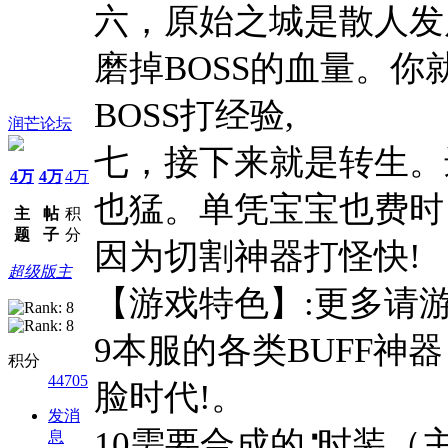
六，原始之城是散人发
磨掉BOSS的血量。
BOSS打经验,
润芒论坛
七，接下来就是转生。
4万
4万
4万
也猛。单凭宝宝也费时
主
帖
积
题
子
分
因为切割神器打怪快!
超级版主
【游戏特色】:更多请
9本服的各类BUFF神
积分
44705
脸时代!。
发消
10需要合成的∶时装
息