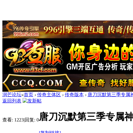
润芒论坛
»
首页
›
传奇主体区
›
传奇版本
›
唐刀沉默第三季专属神
返回列表
唐刀沉默第三季专属神
查看:
1223
|
回复:
0
[复制链接]