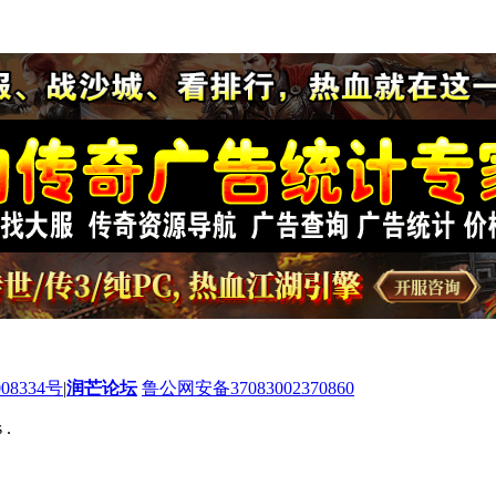
08334号
|
润芒论坛
鲁公网安备37083002370860
 .