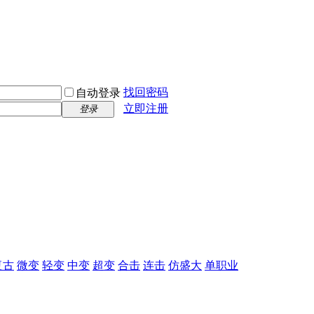
找回密码
自动登录
立即注册
登录
复古
微变
轻变
中变
超变
合击
连击
仿盛大
单职业