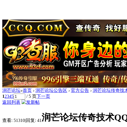
润芒论坛
»
首页
›
润芒论坛公告区
›
官方公告
›
润芒论坛传奇技术Q
1
2
3
4
5
/ 5 页
下一页
返回列表
润芒论坛传奇技术QQ交流
查看:
51310
|
回复:
41