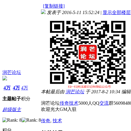
[复制链接]
发表于 2016-5-11 15:52:24
|
显示全部楼层
润芒论坛
4万
4万
4万
本帖最后由
润芒
论坛
于 2017-8-2 10:34 编辑
主题
帖子
积分
润芒论坛
传奇
技术
5000人QQ
交流
群5609848
欢迎光大GM入驻
超级版主
传奇
,
技术
积分