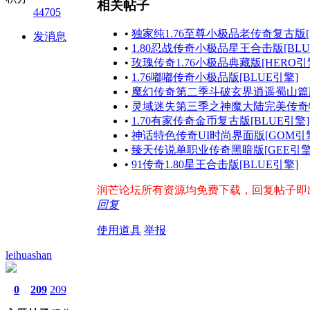
相关帖子
44705
•
独家纯1.76至尊小极品老传奇复古版[
发消息
•
1.80忍战传奇小极品星王合击版[BLU
•
玫瑰传奇1.76小极品典藏版[HERO引
•
1.76嘟嘟传奇小极品版[BLUE引擎]
•
魔幻传奇第二季斗破玄界逍遥蜀山篇版
•
灵域迷失第三季之神魔大陆完美传奇特
•
1.70有家传奇金币复古版[BLUE引擎]
•
神话特色传奇UI时尚界面版[GOM引
•
臻天传说单职业传奇黑暗版[GEE引擎
•
91传奇1.80星王合击版[BLUE引擎]
润芒论坛所有资源均免费下载，回复帖子即出现下
回复
使用道具
举报
leihuashan
0
209
209