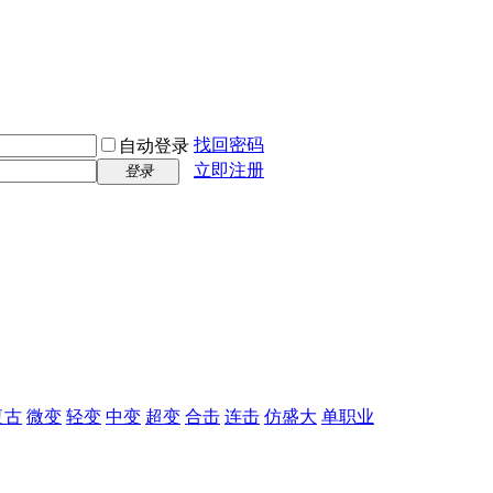
找回密码
自动登录
立即注册
登录
复古
微变
轻变
中变
超变
合击
连击
仿盛大
单职业