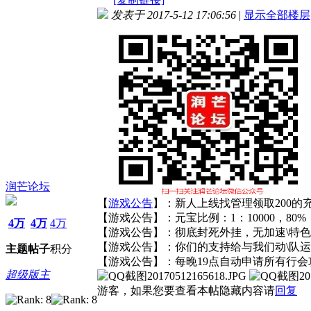
发表于 2017-5-12 17:06:56
|
显示全部楼层
润芒论坛
【
游戏
公告
】：新人上线找管理领取200的
【游戏公告】：元宝比例：1：10000，80%
4万
4万
4万
【游戏公告】：彻底封死外挂，无加速\特色
【游戏公告】：你们的支持给与我们动\队
主题
帖子
积分
【游戏公告】：每晚19点自动申请所有行
超级版主
游客，如果您要查看本帖隐藏内容请
回复