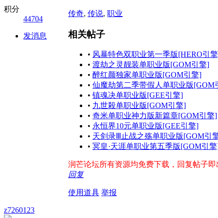
积分
传奇
,
传说
,
职业
44704
相关帖子
发消息
•
风暴特色双职业第一季版[HERO引擎
•
渡劫之灵靓装单职业版[GOM引擎]
•
醉红颜独家单职业版[GOM引擎]
•
仙魔劫第二季带假人单职业版[GOM
•
镇魂决单职业版[GEE引擎]
•
九世殺单职业版[GOM引擎]
•
奇米单职业神力版新篇章[GOM引擎]
•
永恒界10元单职业版[GEE引擎]
•
天剑录Ⅲ止战之殇单职业版[GOM引擎
•
冥皇·天涯单职业第五季版[GOM引擎
润芒论坛所有资源均免费下载，回复帖子即出现下
回复
使用道具
举报
z7260123