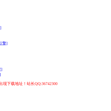
]
引擎]
]
]
载地址！站长QQ:36742300