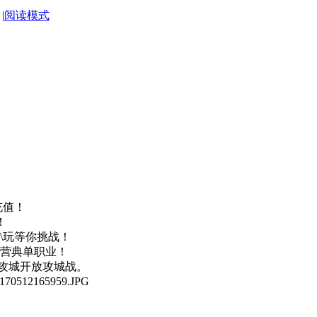
|
阅读模式
充值！
！
\玩等你挑战！
运营典单职业！
会攻城开放攻城战。