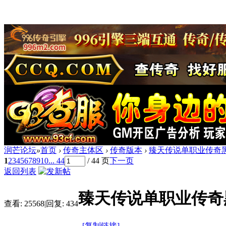
润芒论坛
»
首页
›
传奇主体区
›
传奇版本
›
臻天传说单职业传奇黑
1
2
3
4
5
6
7
8
9
10
... 44
/ 44 页
下一页
返回列表
臻天传说单职业传奇黑
查看:
25568
|
回复:
434
[复制链接]