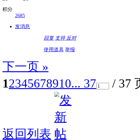
积分
2685
发消息
回复
支持
反对
使用道具
举报
下一页 »
1
2
3
4
5
6
7
8
9
10
... 37
/ 37
返回列表