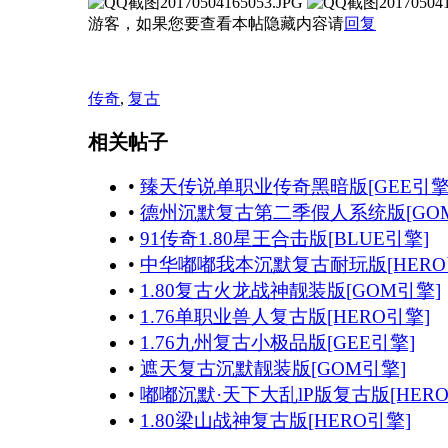
游客，如果您要查看本帖隐藏内容请
回复
传奇
,
复古
相关帖子
•
臻天传说单职业传奇黑暗版[GEE引擎
•
德州沉默复古第二季假人系统版[GO
•
91传奇1.80星王合击版[BLUE引擎]
•
中华嘟嘟我本沉默复古耐玩版[HERO
•
1.80复古火龙战神靓装版[GOM引擎]
•
1.76单职业兽人复古版[HERO引擎]
•
1.76九州复古小极品版[GEE引擎]
•
遮天复古沉默靓装版[GOM引擎]
•
嘟嘟沉默·天下大乱lP版复古版[HERO
•
1.80梁山战神复古版[HERO引擎]