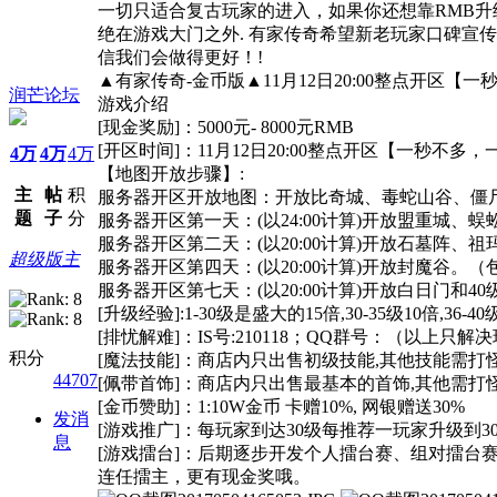
一切只适合复古玩家的进入，如果你还想靠RMB升
绝在游戏大门之外. 有家传奇希望新老玩家口碑宣传
信我们会做得更好！!
▲有家传奇-金币版▲11月12日20:00整点开区【
润芒论坛
游戏介绍
[现金奖励]：5000元- 8000元RMB
[开区时间]：11月12日20:00整点开区【一秒不多
4万
4万
4万
【地图开放步骤】:
主
帖
积
服务器开区开放地图：开放比奇城、毒蛇山谷、僵
题
子
分
服务器开区第一天：(以24:00计算)开放盟重城、蜈
服务器开区第二天：(以20:00计算)开放石墓阵、
超级版主
服务器开区第四天：(以20:00计算)开放封魔谷。
服务器开区第七天：(以20:00计算)开放白日门和
[升级经验]:1-30级是盛大的15倍,30-35级10倍,36-40
[排忧解难]：IS号:210118；QQ群号：（以上只解
积分
[魔法技能]：商店内只出售初级技能,其他技能需打
44707
[佩带首饰]：商店内只出售最基本的首饰,其他需打
[金币赞助]：1:10W金币 卡赠10%, 网银赠送30%
发消
[游戏推广]：每玩家到达30级每推荐一玩家升级到3
息
[游戏擂台]：后期逐步开发个人擂台赛、组对擂台
连任擂主，更有现金奖哦。