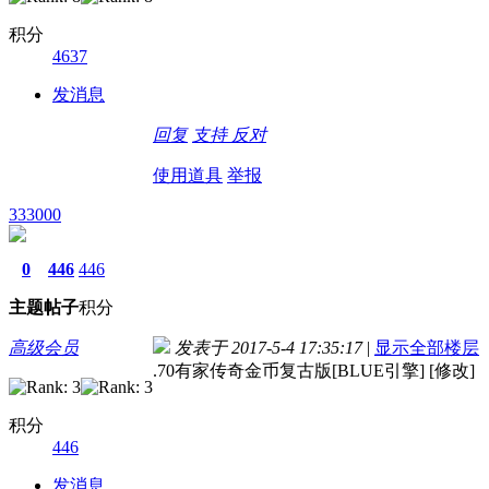
积分
4637
发消息
回复
支持
反对
使用道具
举报
333000
0
446
446
主题
帖子
积分
高级会员
发表于 2017-5-4 17:35:17
|
显示全部楼层
.70有家传奇金币复古版[BLUE引擎] [修改]
积分
446
发消息