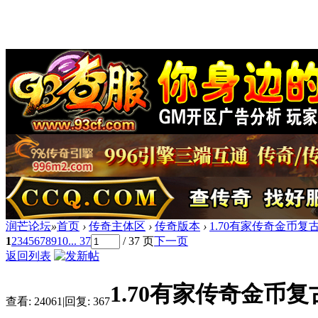
润芒论坛
»
首页
›
传奇主体区
›
传奇版本
›
1.70有家传奇金币复古
1
2
3
4
5
6
7
8
9
10
... 37
/ 37 页
下一页
返回列表
1.70有家传奇金币复
查看:
24061
|
回复:
367