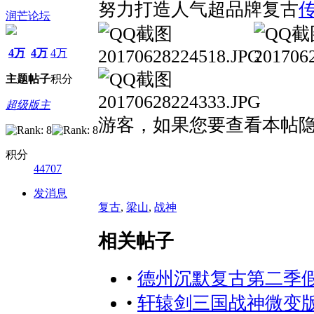
努力打造人气超品牌复古
润芒论坛
4万
4万
4万
主题
帖子
积分
超级版主
游客，如果您要查看本帖
积分
44707
发消息
复古
,
梁山
,
战神
相关帖子
•
德州沉默复古第二季假
•
轩辕剑三国战神微变版[