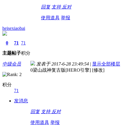
回复
支持
反对
使用道具
举报
heisexiaobai
0
71
71
主题
帖子
积分
中级会员
发表于 2017-6-28 23:49:54
|
显示全部楼层
0梁山战神复古版[HERO引擎] [修改]
积分
71
发消息
回复
支持
反对
使用道具
举报