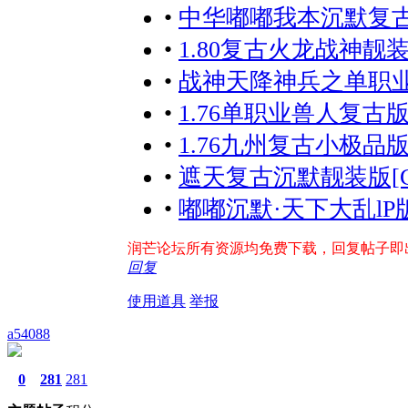
•
中华嘟嘟我本沉默复古耐
•
1.80复古火龙战神靓装
•
战神天降神兵之单职业
•
1.76单职业兽人复古版
•
1.76九州复古小极品版
•
遮天复古沉默靓装版[G
•
嘟嘟沉默·天下大乱lP版
润芒论坛所有资源均免费下载，回复帖子即出现下
回复
使用道具
举报
a54088
0
281
281