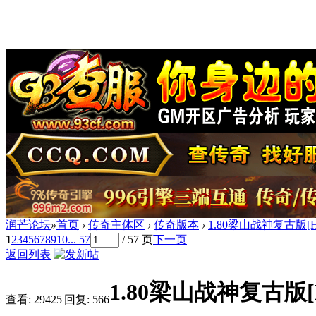
润芒论坛
»
首页
›
传奇主体区
›
传奇版本
›
1.80梁山战神复古版[
1
2
3
4
5
6
7
8
9
10
... 57
/ 57 页
下一页
返回列表
1.80梁山战神复古版[
查看:
29425
|
回复:
566