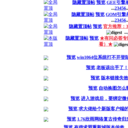
隐藏置顶帖
预览
GEE引擎
...
2
3
4
5
6
.
隐藏置顶帖
预览
GOM引擎
...
2
3
4
5
6
.
隐藏置顶帖
预览
官方推荐：
...
隐藏置顶帖
预览
★有问必答专
看）★
预览
win1064位系统打不开
预览
老板该出手了
预览
版本链接失
预览
自动换图怎么
预览
进入游戏后，要绑定微
预览
求大佬给个新版客户端
预览
1.76欣雨网络复古传奇归来
预览
有偿求盟重新城版本传奇