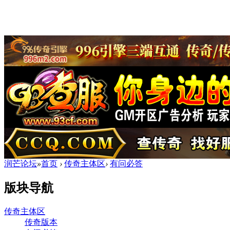
润芒论坛
»
首页
›
传奇主体区
›
有问必答
版块导航
传奇主体区
传奇版本