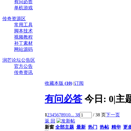
有问必答
单机游戏
传奇资源区
常用工具
脚本技术
视频教程
补丁素材
网站源码
润芒论坛公告区
官方公告
传奇资讯
收藏本版
(
10
)
|
订阅
有问必答
今日:
0
|
主
1
2
3
4
5
6
7
8
9
10
... 38
/ 38 页
下一页
返 回
新窗
全部主题
最新
热门
热帖
精华
更