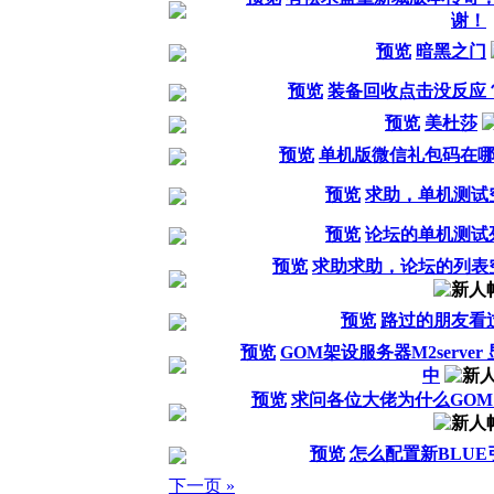
谢！
预览
暗黑之门
预览
装备回收点击没反应
预览
美杜莎
预览
单机版微信礼包码在
预览
求助，单机测试
预览
论坛的单机测试
预览
求助求助，论坛的列表
预览
路过的朋友看
预览
GOM架设服务器M2serve
中
预览
求问各位大佬为什么GO
预览
怎么配置新BLU
下一页 »