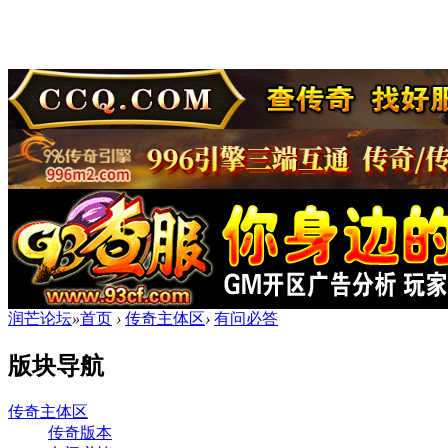
润芒论坛
»
首页
›
传奇主体区
›
有问必答
版块导航
传奇主体区
传奇版本