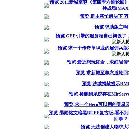
预览
2011新城至尊《第四季六道轮回》
神战场[MAX
预览
群主帮忙解决下 
预览
求助版主啊
预览
GEE引擎的服务端自己架设了
预览
求一个传奇单职业的雇佣兵版
预览
最近想玩红岩，求红岩传
预览
求新城至尊六道轮回
预览
沙城捐献提示RM
预览
检测到系统存在MirServ
预览
求一个Hero可以用的登录
预览
墨雨铭文暗黑BUFF复古版-看不
回事？
预览
无法创建人物求大