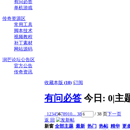
有问必答
单机游戏
传奇资源区
常用工具
脚本技术
视频教程
补丁素材
网站源码
润芒论坛公告区
官方公告
传奇资讯
收藏本版
(
10
)
|
订阅
有问必答
今日:
0
|
主
1
2
3
4
5
6
7
8
9
10
... 38
/ 38 页
下一页
返 回
新窗
全部主题
最新
热门
热帖
精华
更