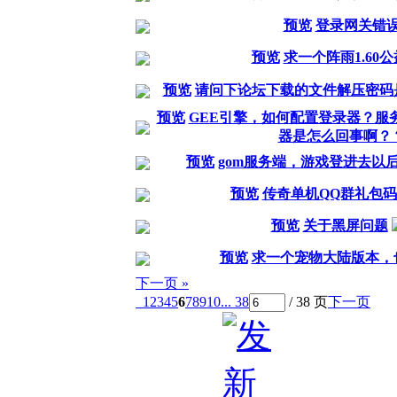
预览
登录网关错
预览
求一个阵雨1.60
预览
请问下论坛下载的文件解压密码
预览
GEE引擎，如何配置登录器？服
器是怎么回事啊？
预览
gom服务端，游戏登进去以
预览
传奇单机QQ群礼包
预览
关于黑屏问题
预览
求一个宠物大陆版本，
下一页 »
1
2
3
4
5
6
7
8
9
10
... 38
/ 38 页
下一页