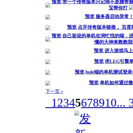
预览
求一个传奇版本只记得不是腰带
宝帮你打
预览
服务器启动异常！O
预览
点开传奇版本链接 。百度
预览
自己架设的单机在润忙找的端，
懂的大神来教教我
预览
进入游戏马上
预览
求LEG引擎
预览
bule端的单机测试登
预览
单机如何通过微
下一页 »
1
2
3
4
5
6
7
8
9
10
... 