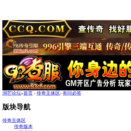
润芒论坛
»
首页
›
传奇主体区
›
有问必答
版块导航
传奇主体区
传奇版本