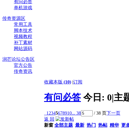
有问必答
单机游戏
传奇资源区
常用工具
脚本技术
视频教程
补丁素材
网站源码
润芒论坛公告区
官方公告
传奇资讯
收藏本版
(
10
)
|
订阅
有问必答
今日:
0
|
主
1
2
3
4
5
6
7
8
9
10
... 38
/ 38 页
下一页
返 回
新窗
全部主题
最新
热门
热帖
精华
更