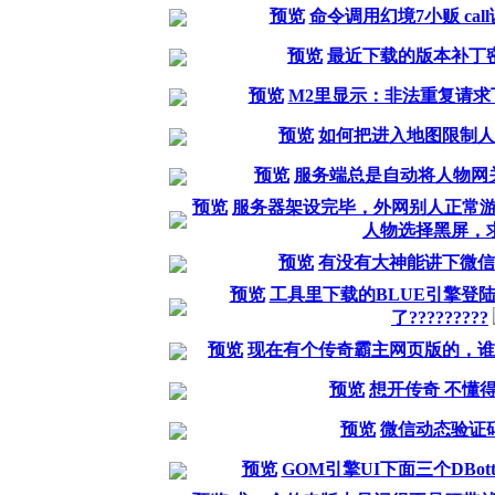
预览
命令调用幻境7小贩 ca
预览
最近下载的版本补丁
预览
M2里显示：非法重复请求
预览
如何把进入地图限制人
预览
服务端总是自动将人物网
预览
服务器架设完毕，外网别人正常
人物选择黑屏，求.
预览
有没有大神能讲下微信
预览
工具里下载的BLUE引擎登
了?????????
预览
现在有个传奇霸主网页版的，谁
预览
想开传奇 不懂
预览
微信动态验证
预览
GOM引擎UI下面三个DBo